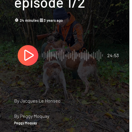
épisode 1/2
24 minutes
3 years ago
24:53
By
Jacques Le Honsec
By
Peggy Moquay
Peggy Moquay